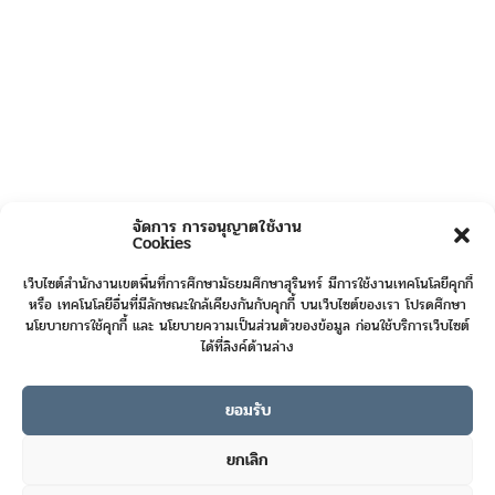
จัดการ การอนุญาตใช้งาน
Cookies
เว็บไซต์สำนักงานเขตพื้นที่การศึกษามัธยมศึกษาสุรินทร์ มีการใช้งานเทคโนโลยีคุกกี้
หรือ เทคโนโลยีอื่นที่มีลักษณะใกล้เคียงกันกับคุกกี้ บนเว็บไซต์ของเรา โปรดศึกษา
นโยบายการใช้คุกกี้ และ นโยบายความเป็นส่วนตัวของข้อมูล ก่อนใช้บริการเว็บไซต์
ได้ที่ลิงค์ด้านล่าง
ยอมรับ
Online User :
4
ยกเลิก
Today's Visits :
1021