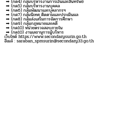
➡ (กด4) กลุ่มบริหารงานการเงินและสินทรัพย์
➡ (กด5) กลุ่มบริหารงานบุคคล
➡ (กด6) กลุ่มพัฒนาและบุคลากรฯ
➡ (กด7) กลุ่มนิเทศ ติดตามและประเมินผล
➡ (กด8) กลุ่มส่งเสริมการจัดการศึกษา
➡ (กด9) กลุ่มกฎหมายและคดี
➡ (กด10) หน่วยตรวจสอบภายใน
➡ (กด10) งานเลขานุการผู้บริหาร
เว็บไซด์ https://www.secondarysurin.go.th
อีเมล์ : saraban_spmsurin@secondary33.go.th