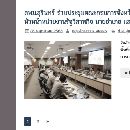
สพม.สุรินทร์ ร่วมประชุมคณะกรมการจังหวัด
หัวหน้าหน่วยงานรัฐวิสาหกิจ นายอำเภอ และ
28 พฤษภาคม 2568
กลุ่มอำนวยการ สพม.สร
ข่าวกลุ
วันอ
พื้นท
การกล
» 
1
2
»