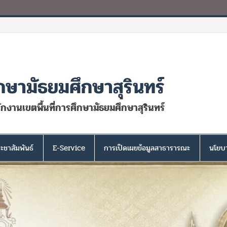
กษามัธยมศึกษาสุรินทร์
นักงานเขตพื้นที่การศึกษามัธยมศึกษาสุรินทร์
ะชาสัมพันธ์
E-Service
การเปิดเผยข้อมูลสาธารารณะ
นโยบา