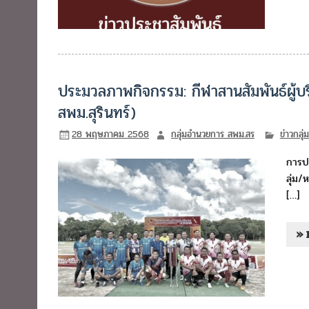
ประมวลภาพกิจกรรม: กีฬาสานสัมพันธ์ผู้บร
สพม.สุรินทร์)
28 พฤษภาคม 2568
กลุ่มอำนวยการ สพม.สร
ข่าวกลุ
การปร
ลุ่ม/
[…]
» 