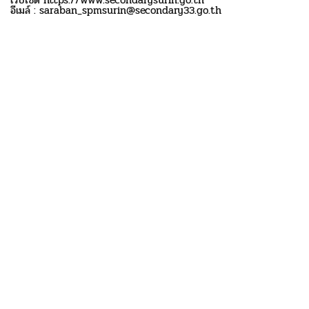
อีเมล์ : saraban_spmsurin@secondary33.go.th