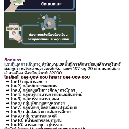
ติดต่อเรา
แผนที่และการเดินทาง
สำนักงานเขตพื้นที่การศึกษามัธยมศึกษาสุรินทร์
ตั้งอยู่บริเวณโรงเรียนวีรวัฒน์โยธิน เลขที่ 197 หมู่ 20 ตำบลนอกเมือง
อำเภอเมือง จังหวัดสุรินทร์ 32000
โทรศัพท์ 044-069-660 โทรสาร 044-069-660
➡ (กด1) กลุ่มอำนวยการ
➡ (กด2) กลุ่มนโยบายและแผน
➡ (กด3) กลุ่มส่งเสริมการศึกษาทางไกลฯ
➡ (กด4) กลุ่มบริหารงานการเงินและสินทรัพย์
➡ (กด5) กลุ่มบริหารงานบุคคล
➡ (กด6) กลุ่มพัฒนาและบุคลากรฯ
➡ (กด7) กลุ่มนิเทศ ติดตามและประเมินผล
➡ (กด8) กลุ่มส่งเสริมการจัดการศึกษา
➡ (กด9) กลุ่มกฎหมายและคดี
➡ (กด10) หน่วยตรวจสอบภายใน
➡ (กด10) งานเลขานุการผู้บริหาร
เว็บไซด์ https://www.secondarysurin.go.th