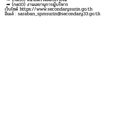
➡ (กด10) งานเลขานุการผู้บริหาร
เว็บไซด์ https://www.secondarysurin.go.th
อีเมล์ : saraban_spmsurin@secondary33.go.th