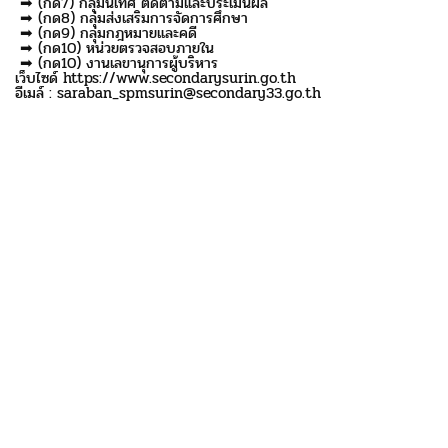
➡ (กด7) กลุ่มนิเทศ ติดตามและประเมินผล
➡ (กด8) กลุ่มส่งเสริมการจัดการศึกษา
➡ (กด9) กลุ่มกฎหมายและคดี
➡ (กด10) หน่วยตรวจสอบภายใน
➡ (กด10) งานเลขานุการผู้บริหาร
เว็บไซด์ https://www.secondarysurin.go.th
อีเมล์ : saraban_spmsurin@secondary33.go.th