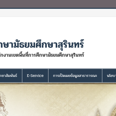
กษามัธยมศึกษาสุรินทร์
นักงานเขตพื้นที่การศึกษามัธยมศึกษาสุรินทร์
ะชาสัมพันธ์
E-Service
การเปิดเผยข้อมูลสาธารารณะ
นโยบา