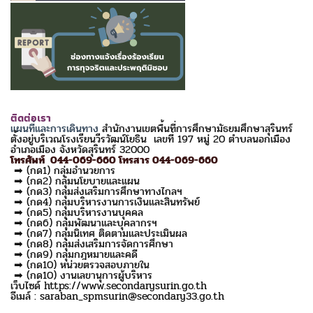
ติดต่อเรา
แผนที่และการเดินทาง
สำนักงานเขตพื้นที่การศึกษามัธยมศึกษาสุรินทร์
ตั้งอยู่บริเวณโรงเรียนวีรวัฒน์โยธิน เลขที่ 197 หมู่ 20 ตำบลนอกเมือง
อำเภอเมือง จังหวัดสุรินทร์ 32000
โทรศัพท์ 044-069-660 โทรสาร 044-069-660
➡ (กด1) กลุ่มอำนวยการ
➡ (กด2) กลุ่มนโยบายและแผน
➡ (กด3) กลุ่มส่งเสริมการศึกษาทางไกลฯ
➡ (กด4) กลุ่มบริหารงานการเงินและสินทรัพย์
➡ (กด5) กลุ่มบริหารงานบุคคล
➡ (กด6) กลุ่มพัฒนาและบุคลากรฯ
➡ (กด7) กลุ่มนิเทศ ติดตามและประเมินผล
➡ (กด8) กลุ่มส่งเสริมการจัดการศึกษา
➡ (กด9) กลุ่มกฎหมายและคดี
➡ (กด10) หน่วยตรวจสอบภายใน
➡ (กด10) งานเลขานุการผู้บริหาร
เว็บไซด์ https://www.secondarysurin.go.th
อีเมล์ : saraban_spmsurin@secondary33.go.th