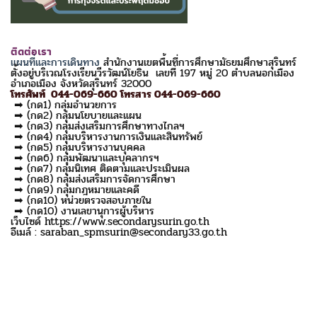
ติดต่อเรา
แผนที่และการเดินทาง
สำนักงานเขตพื้นที่การศึกษามัธยมศึกษาสุรินทร์
ตั้งอยู่บริเวณโรงเรียนวีรวัฒน์โยธิน เลขที่ 197 หมู่ 20 ตำบลนอกเมือง
อำเภอเมือง จังหวัดสุรินทร์ 32000
โทรศัพท์ 044-069-660 โทรสาร 044-069-660
➡ (กด1) กลุ่มอำนวยการ
➡ (กด2) กลุ่มนโยบายและแผน
➡ (กด3) กลุ่มส่งเสริมการศึกษาทางไกลฯ
➡ (กด4) กลุ่มบริหารงานการเงินและสินทรัพย์
➡ (กด5) กลุ่มบริหารงานบุคคล
➡ (กด6) กลุ่มพัฒนาและบุคลากรฯ
➡ (กด7) กลุ่มนิเทศ ติดตามและประเมินผล
➡ (กด8) กลุ่มส่งเสริมการจัดการศึกษา
➡ (กด9) กลุ่มกฎหมายและคดี
➡ (กด10) หน่วยตรวจสอบภายใน
➡ (กด10) งานเลขานุการผู้บริหาร
เว็บไซด์ https://www.secondarysurin.go.th
อีเมล์ : saraban_spmsurin@secondary33.go.th