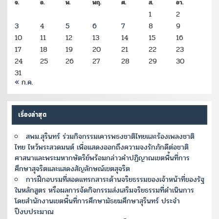
จ.
อ.
พ.
พฤ.
ศ.
ส.
อา.
1
2
3
4
5
6
7
8
9
10
11
12
13
14
15
16
17
18
19
20
21
22
23
24
25
26
27
28
29
30
31
« ก.ค.
เรื่องล่าสุด
สพม.สุรินทร์ ร่วมกิจกรรมเคารพธงชาติไทยและร้องเพลงชาติ
ไทย ไหว้พระสวดมนต์ เพื่อแสดงออกถึงความจงรักภักดีต่อชาติ
ศาสนาและพระมหากษัตริย์พร้อมกล่าวคำปฏิญาณเขตพื้นที่การ
ศึกษาสุจริตและแสดงสัญลักษณ์เขตสุจริต
การฝึกอบรมที่สอดแทรกสาระด้านจริยธรรมของเจ้าหน้าที่ของรัฐ
ในหลักสูตร หรือผลการจ้ดกิจกรรมส่งเสริมจริยธรรมที่ดำเนินการ
โดยสำนักงานเขตพื้นที่การศึกษามัธยมศึกษาสุรินทร์ ประจำ
ปีงบประมาณ