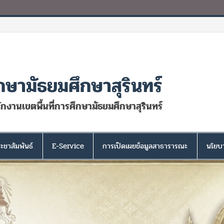
กษามัธยมศึกษาสุรินทร์
นักงานเขตพื้นที่การศึกษามัธยมศึกษาสุรินทร์
ะชาสัมพันธ์
E-Service
การเปิดเผยข้อมูลสาธารารณะ
นโยบา