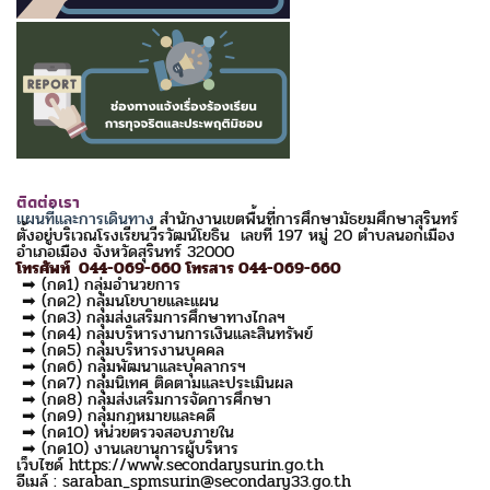
ติดต่อเรา
แผนที่และการเดินทาง
สำนักงานเขตพื้นที่การศึกษามัธยมศึกษาสุรินทร์
ตั้งอยู่บริเวณโรงเรียนวีรวัฒน์โยธิน เลขที่ 197 หมู่ 20 ตำบลนอกเมือง
อำเภอเมือง จังหวัดสุรินทร์ 32000
โทรศัพท์ 044-069-660 โทรสาร 044-069-660
➡ (กด1) กลุ่มอำนวยการ
➡ (กด2) กลุ่มนโยบายและแผน
➡ (กด3) กลุ่มส่งเสริมการศึกษาทางไกลฯ
➡ (กด4) กลุ่มบริหารงานการเงินและสินทรัพย์
➡ (กด5) กลุ่มบริหารงานบุคคล
➡ (กด6) กลุ่มพัฒนาและบุคลากรฯ
➡ (กด7) กลุ่มนิเทศ ติดตามและประเมินผล
➡ (กด8) กลุ่มส่งเสริมการจัดการศึกษา
➡ (กด9) กลุ่มกฎหมายและคดี
➡ (กด10) หน่วยตรวจสอบภายใน
➡ (กด10) งานเลขานุการผู้บริหาร
เว็บไซด์ https://www.secondarysurin.go.th
อีเมล์ : saraban_spmsurin@secondary33.go.th