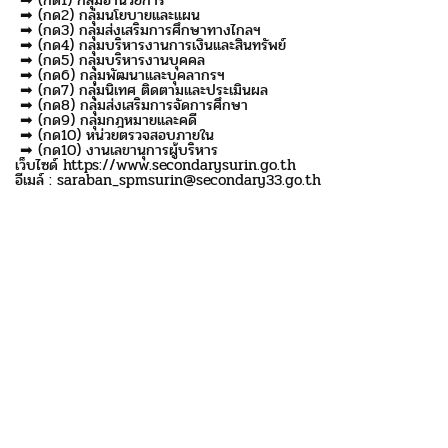
➡ (กด2) กลุ่มนโยบายและแผน
➡ (กด3) กลุ่มส่งเสริมการศึกษาทางไกลฯ
➡ (กด4) กลุ่มบริหารงานการเงินและสินทรัพย์
➡ (กด5) กลุ่มบริหารงานบุคคล
➡ (กด6) กลุ่มพัฒนาและบุคลากรฯ
➡ (กด7) กลุ่มนิเทศ ติดตามและประเมินผล
➡ (กด8) กลุ่มส่งเสริมการจัดการศึกษา
➡ (กด9) กลุ่มกฎหมายและคดี
➡ (กด10) หน่วยตรวจสอบภายใน
➡ (กด10) งานเลขานุการผู้บริหาร
เว็บไซด์ https://www.secondarysurin.go.th
อีเมล์ : saraban_spmsurin@secondary33.go.th