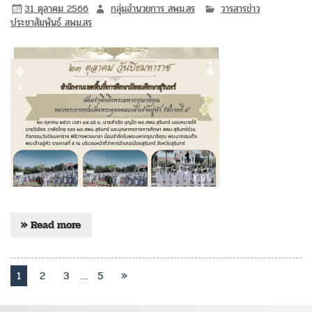
31 ตุลาคม 2566
กลุ่มอำนวยการ สพม.สร
วารสารข่าว
ประชาสัมพันธ์ สพม.สร
» Read more
1
2
3
…
5
»