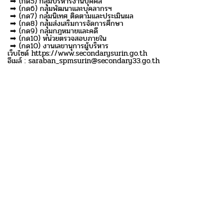
➡ (กด5) กลุ่มบริหารงานบุคคล
➡ (กด6) กลุ่มพัฒนาและบุคลากรฯ
➡ (กด7) กลุ่มนิเทศ ติดตามและประเมินผล
➡ (กด8) กลุ่มส่งเสริมการจัดการศึกษา
➡ (กด9) กลุ่มกฎหมายและคดี
➡ (กด10) หน่วยตรวจสอบภายใน
➡ (กด10) งานเลขานุการผู้บริหาร
เว็บไซด์ https://www.secondarysurin.go.th
อีเมล์ : saraban_spmsurin@secondary33.go.th