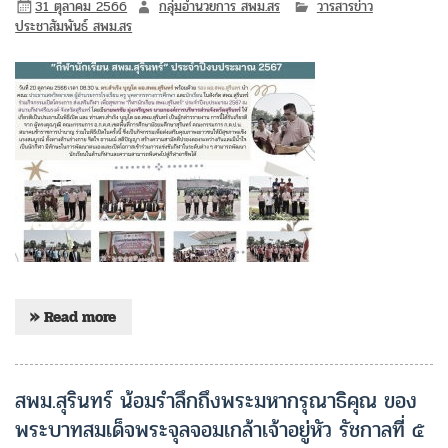
31 ตุลาคม 2566
กลุ่มอำนวยการ สพม.สร
วารสารข่าว
ประชาสัมพันธ์ สพม.สร
» Read more
สพม.สุรินทร์ น้อมรำลึกถึงพระมหากรุณาธิคุณ ของ
พระบาทสมเด็จพระจุลจอมเกล้าเจ้าอยู่หัว รัชกาลที่ ๕