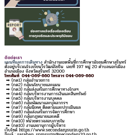
ติดต่อเรา
แผนที่และการเดินทาง
สำนักงานเขตพื้นที่การศึกษามัธยมศึกษาสุรินทร์
ตั้งอยู่บริเวณโรงเรียนวีรวัฒน์โยธิน เลขที่ 197 หมู่ 20 ตำบลนอกเมือง
อำเภอเมือง จังหวัดสุรินทร์ 32000
โทรศัพท์ 044-069-660 โทรสาร 044-069-660
➡ (กด1) กลุ่มอำนวยการ
➡ (กด2) กลุ่มนโยบายและแผน
➡ (กด3) กลุ่มส่งเสริมการศึกษาทางไกลฯ
➡ (กด4) กลุ่มบริหารงานการเงินและสินทรัพย์
➡ (กด5) กลุ่มบริหารงานบุคคล
➡ (กด6) กลุ่มพัฒนาและบุคลากรฯ
➡ (กด7) กลุ่มนิเทศ ติดตามและประเมินผล
➡ (กด8) กลุ่มส่งเสริมการจัดการศึกษา
➡ (กด9) กลุ่มกฎหมายและคดี
➡ (กด10) หน่วยตรวจสอบภายใน
➡ (กด10) งานเลขานุการผู้บริหาร
เว็บไซด์ https://www.secondarysurin.go.th
อีเมล์ : saraban_spmsurin@secondary33.go.th