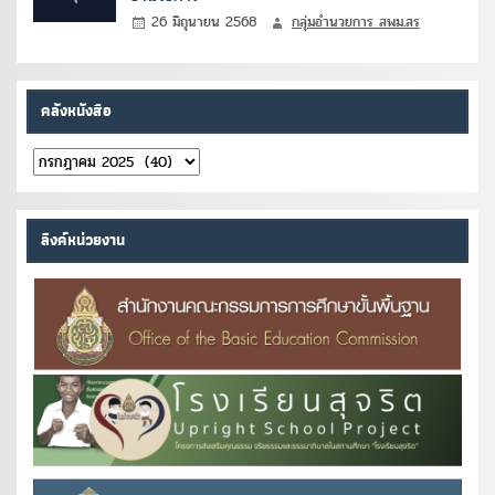
26 มิถุนายน 2568
กลุ่มอำนวยการ สพม.สร
คลังหนังสือ
คลัง
หนังสือ
ลิงค์หน่วยงาน