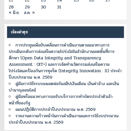
21
22
23
24
25
26
27
28
29
30
31
« มิ.ย.
ส.ค. »
เรื่องล่าสุด
การประชุมเพื่อขับเคลื่อนการดำเนินงานตามแนวทางการ
ประเมินระดับการส่งเสริมความโปร่งใสในสำนักงานเขตพื้นที่การ
ศึกษา (Open Data Integrity and Transparency
Assessment : OIT+) และการจัดทำนวัตกรรมส่งเสริมความ
โปร่งใสและป้องกันการทุจริต (Integrity Innovation : II) ประจำ
ปีงบประมาณ พ.ศ. 2569
คู่มือการใช้ระบบแพลตฟอร์มสลิปเงินเดือน เงินค่าจ้าง และเงิน
บำนาญออนไลน์
คู่มือหรือแนวทางการขอรับบริการการทำบัตรประจำตัวเจ้า
หน้าที่ของรัฐ
แผนปฏิบัติการประจำปีงบประมาณ พ.ศ. 2569
รายงานความก้าวหน้าในการดำเนินงานและการใช้งบประมาณ
ประจำปีงบประมาณ พ.ศ. 2569