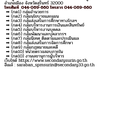
อำเภอเมือง จังหวัดสุรินทร์ 32000
โทรศัพท์ 044-069-660 โทรสาร 044-069-660
➡ (กด1) กลุ่มอำนวยการ
➡ (กด2) กลุ่มนโยบายและแผน
➡ (กด3) กลุ่มส่งเสริมการศึกษาทางไกลฯ
➡ (กด4) กลุ่มบริหารงานการเงินและสินทรัพย์
➡ (กด5) กลุ่มบริหารงานบุคคล
➡ (กด6) กลุ่มพัฒนาและบุคลากรฯ
➡ (กด7) กลุ่มนิเทศ ติดตามและประเมินผล
➡ (กด8) กลุ่มส่งเสริมการจัดการศึกษา
➡ (กด9) กลุ่มกฎหมายและคดี
➡ (กด10) หน่วยตรวจสอบภายใน
➡ (กด10) งานเลขานุการผู้บริหาร
เว็บไซด์ https://www.secondarysurin.go.th
อีเมล์ : saraban_spmsurin@secondary33.go.th