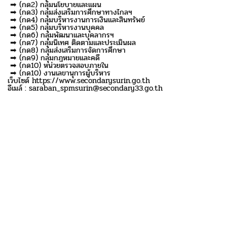
➡ (กด2) กลุ่มนโยบายและแผน
➡ (กด3) กลุ่มส่งเสริมการศึกษาทางไกลฯ
➡ (กด4) กลุ่มบริหารงานการเงินและสินทรัพย์
➡ (กด5) กลุ่มบริหารงานบุคคล
➡ (กด6) กลุ่มพัฒนาและบุคลากรฯ
➡ (กด7) กลุ่มนิเทศ ติดตามและประเมินผล
➡ (กด8) กลุ่มส่งเสริมการจัดการศึกษา
➡ (กด9) กลุ่มกฎหมายและคดี
➡ (กด10) หน่วยตรวจสอบภายใน
➡ (กด10) งานเลขานุการผู้บริหาร
เว็บไซด์ https://www.secondarysurin.go.th
อีเมล์ : saraban_spmsurin@secondary33.go.th