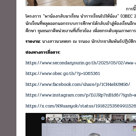
การนี
โครงการ “พาน้องกลับมาเรียน นำการเรียนไปให้น้อง” (OBEC
นักเรียน
ที่หลุดออกนอกระบบการศึกษาได้กลับเข้าสู่ห้องเรียนอีกคร
ศึกษา ชุมชน
ภาคีหน่วยงานที่เกี่ยวข้อง เพื่อยกระดับคุณภาพ
รายงาน:
นางสาวนวลหยก ณ ระนอง นักประชาสัมพันธ์ปฏิบัติ
ช่องทางการสื่อสาร:
https://www.secondarysurin.go.th/2025/05/02/สพม-สุร
https://www.obec.go.th/?p=1065361
https://www.facebook.com/share/p/1CH4ebUMG6/
https://www.instagram.com/p/DJJRp7nB1d6/?igsh=
https://x.com/NNuanyok/status/1918225356991152