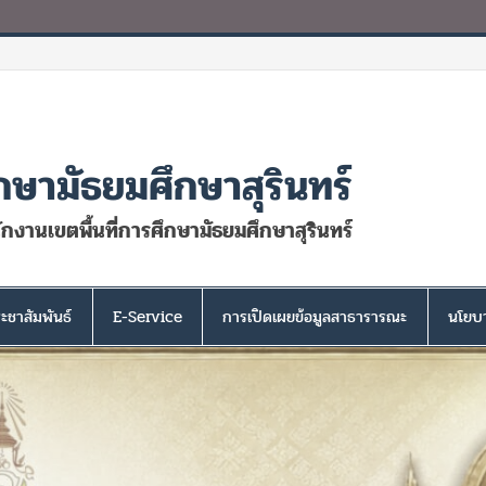
กษามัธยมศึกษาสุรินทร์
นักงานเขตพื้นที่การศึกษามัธยมศึกษาสุรินทร์
ะชาสัมพันธ์
E-Service
การเปิดเผยข้อมูลสาธารารณะ
นโยบา