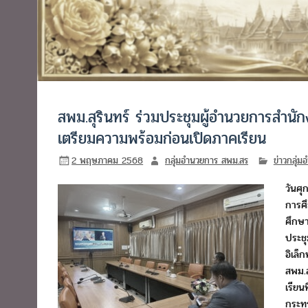
สพม.สุรินทร์ ร่วมประชุมผู้อำนวยการสำนักง
เตรียมความพร้อมก่อนเปิดภาคเรียน
2 พฤษภาคม 2568
กลุ่มอำนวยการ สพม.สร
ข่าวกลุ่
วันศุ
การศึ
ศึกษา
ประช
อิเล
สพม.ส
เรียนท
กระท