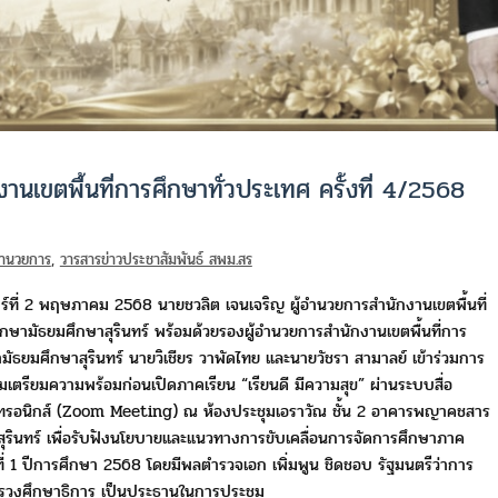
านเขตพื้นที่การศึกษาทั่วประเทศ ครั้งที่ 4/2568
มอำนวยการ
,
วารสารข่าวประชาสัมพันธ์ สพม.สร
กร์ที่ 2 พฤษภาคม 2568 นายชวลิต เจนเจริญ ผู้อำนวยการ
สำนักงานเขตพื้นที่
กษามัธยมศึกษาสุรินทร์
พร้อมด้วยรองผู้อำนวยการ
สำนักงานเขตพื้นที่การ
มัธยมศึกษาสุรินทร์ นายวิเชียร วาพัดไทย
และนายวัชรา สามาลย์ เข้าร่วมการ
ุมเตรียมความพร้อมก่อนเปิดภาคเรียน
“เรียนดี มีความสุข” ผ่านระบบสื่อ
็กทรอนิกส์ (Zoom Meeting)
ณ ห้องประชุมเอราวัณ ชั้น 2 อาคารพญาคชสาร
ุรินทร์
เพื่อรับฟัง
นโยบายและแนวทางการขับเคลื่อนการจัดการศึกษาภาค
ี่ 1
ปีการศึกษา 2568 โดยมีพลตำรวจเอก เพิ่มพูน ชิดชอบ รัฐมนตรีว่าการ
รวงศึกษาธิการ เป็นประธานในการประชุม