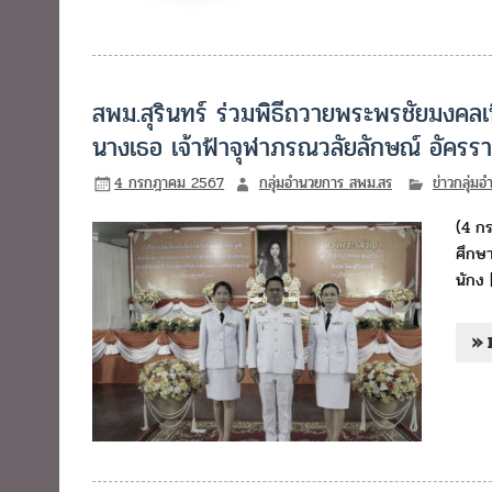
สพม.สุรินทร์ ร่วมพิธีถวายพระพรชัยมงคลเน
นางเธอ เจ้าฟ้าจุฬาภรณวลัยลักษณ์ อัครร
4 กรกฎาคม 2567
กลุ่มอำนวยการ สพม.สร
ข่าวกลุ่ม
(4 กร
ศึกษา
นักง 
» 