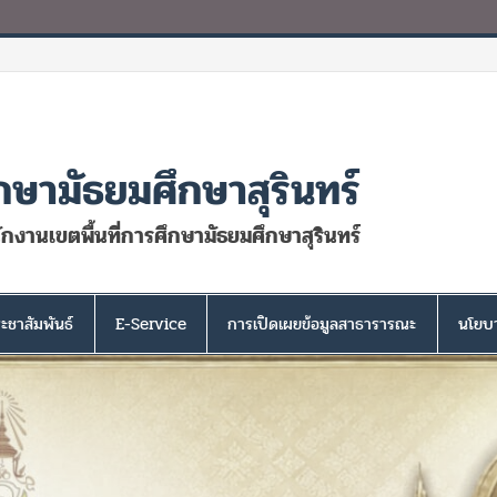
กษามัธยมศึกษาสุรินทร์
นักงานเขตพื้นที่การศึกษามัธยมศึกษาสุรินทร์
ะชาสัมพันธ์
E-Service
การเปิดเผยข้อมูลสาธารารณะ
นโยบา