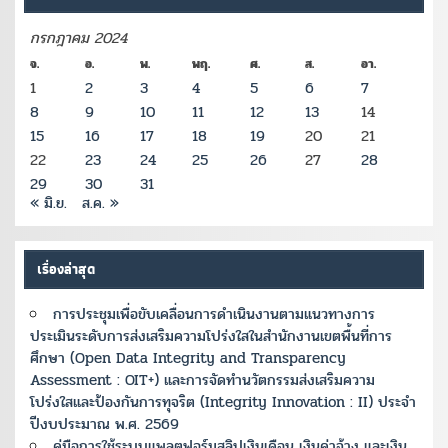
กรกฎาคม 2024
จ.
อ.
พ.
พฤ.
ศ.
ส.
อา.
1
2
3
4
5
6
7
8
9
10
11
12
13
14
15
16
17
18
19
20
21
22
23
24
25
26
27
28
29
30
31
« มิ.ย.
ส.ค. »
เรื่องล่าสุด
การประชุมเพื่อขับเคลื่อนการดำเนินงานตามแนวทางการ
ประเมินระดับการส่งเสริมความโปร่งใสในสำนักงานเขตพื้นที่การ
ศึกษา (Open Data Integrity and Transparency
Assessment : OIT+) และการจัดทำนวัตกรรมส่งเสริมความ
โปร่งใสและป้องกันการทุจริต (Integrity Innovation : II) ประจำ
ปีงบประมาณ พ.ศ. 2569
คู่มือการใช้ระบบแพลตฟอร์มสลิปเงินเดือน เงินค่าจ้าง และเงิน