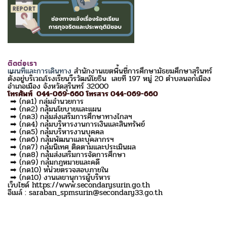
ติดต่อเรา
แผนที่และการเดินทาง
สำนักงานเขตพื้นที่การศึกษามัธยมศึกษาสุรินทร์
ตั้งอยู่บริเวณโรงเรียนวีรวัฒน์โยธิน เลขที่ 197 หมู่ 20 ตำบลนอกเมือง
อำเภอเมือง จังหวัดสุรินทร์ 32000
โทรศัพท์ 044-069-660 โทรสาร 044-069-660
➡ (กด1) กลุ่มอำนวยการ
➡ (กด2) กลุ่มนโยบายและแผน
➡ (กด3) กลุ่มส่งเสริมการศึกษาทางไกลฯ
➡ (กด4) กลุ่มบริหารงานการเงินและสินทรัพย์
➡ (กด5) กลุ่มบริหารงานบุคคล
➡ (กด6) กลุ่มพัฒนาและบุคลากรฯ
➡ (กด7) กลุ่มนิเทศ ติดตามและประเมินผล
➡ (กด8) กลุ่มส่งเสริมการจัดการศึกษา
➡ (กด9) กลุ่มกฎหมายและคดี
➡ (กด10) หน่วยตรวจสอบภายใน
➡ (กด10) งานเลขานุการผู้บริหาร
เว็บไซด์ https://www.secondarysurin.go.th
อีเมล์ : saraban_spmsurin@secondary33.go.th