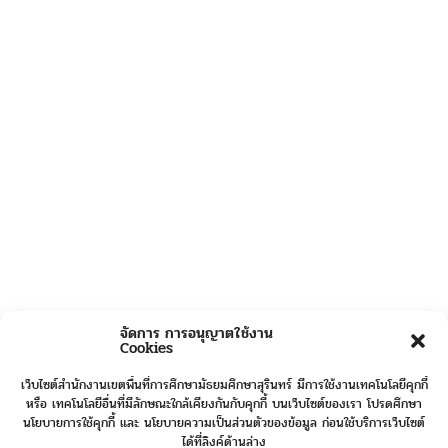
จัดการ การอนุญาตใช้งาน
Cookies
เว็บไซต์สำนักงานเขตพื้นที่การศึกษามัธยมศึกษาสุรินทร์ มีการใช้งานเทคโนโลยีคุกกี้
หรือ เทคโนโลยีอื่นที่มีลักษณะใกล้เคียงกันกับคุกกี้ บนเว็บไซต์ของเรา โปรดศึกษา
นโยบายการใช้คุกกี้ และ นโยบายความเป็นส่วนตัวของข้อมูล ก่อนใช้บริการเว็บไซต์
ได้ที่ลิงค์ด้านล่าง