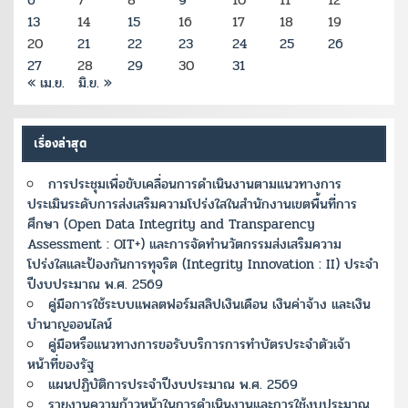
6
7
8
9
10
11
12
13
14
15
16
17
18
19
20
21
22
23
24
25
26
27
28
29
30
31
« เม.ย.
มิ.ย. »
เรื่องล่าสุด
การประชุมเพื่อขับเคลื่อนการดำเนินงานตามแนวทางการ
ประเมินระดับการส่งเสริมความโปร่งใสในสำนักงานเขตพื้นที่การ
ศึกษา (Open Data Integrity and Transparency
Assessment : OIT+) และการจัดทำนวัตกรรมส่งเสริมความ
โปร่งใสและป้องกันการทุจริต (Integrity Innovation : II) ประจำ
ปีงบประมาณ พ.ศ. 2569
คู่มือการใช้ระบบแพลตฟอร์มสลิปเงินเดือน เงินค่าจ้าง และเงิน
บำนาญออนไลน์
คู่มือหรือแนวทางการขอรับบริการการทำบัตรประจำตัวเจ้า
หน้าที่ของรัฐ
แผนปฏิบัติการประจำปีงบประมาณ พ.ศ. 2569
รายงานความก้าวหน้าในการดำเนินงานและการใช้งบประมาณ