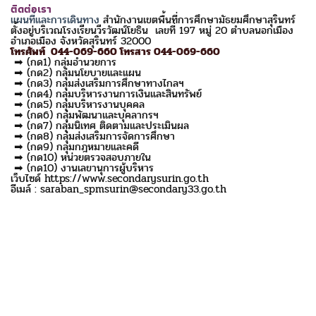
ติดต่อเรา
แผนที่และการเดินทาง
สำนักงานเขตพื้นที่การศึกษามัธยมศึกษาสุรินทร์
ตั้งอยู่บริเวณโรงเรียนวีรวัฒน์โยธิน เลขที่ 197 หมู่ 20 ตำบลนอกเมือง
อำเภอเมือง จังหวัดสุรินทร์ 32000
โทรศัพท์ 044-069-660 โทรสาร 044-069-660
➡ (กด1) กลุ่มอำนวยการ
➡ (กด2) กลุ่มนโยบายและแผน
➡ (กด3) กลุ่มส่งเสริมการศึกษาทางไกลฯ
➡ (กด4) กลุ่มบริหารงานการเงินและสินทรัพย์
➡ (กด5) กลุ่มบริหารงานบุคคล
➡ (กด6) กลุ่มพัฒนาและบุคลากรฯ
➡ (กด7) กลุ่มนิเทศ ติดตามและประเมินผล
➡ (กด8) กลุ่มส่งเสริมการจัดการศึกษา
➡ (กด9) กลุ่มกฎหมายและคดี
➡ (กด10) หน่วยตรวจสอบภายใน
➡ (กด10) งานเลขานุการผู้บริหาร
เว็บไซด์ https://www.secondarysurin.go.th
อีเมล์ : saraban_spmsurin@secondary33.go.th