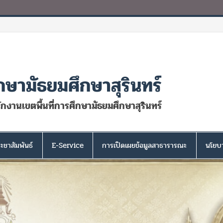
กษามัธยมศึกษาสุรินทร์
นักงานเขตพื้นที่การศึกษามัธยมศึกษาสุรินทร์
ะชาสัมพันธ์
E-Service
การเปิดเผยข้อมูลสาธารารณะ
นโยบา