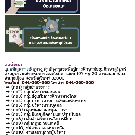
ติดต่อเรา
แผนที่และการเดินทาง
สำนักงานเขตพื้นที่การศึกษามัธยมศึกษาสุรินทร์
ตั้งอยู่บริเวณโรงเรียนวีรวัฒน์โยธิน เลขที่ 197 หมู่ 20 ตำบลนอกเมือง
อำเภอเมือง จังหวัดสุรินทร์ 32000
โทรศัพท์ 044-069-660 โทรสาร 044-069-660
➡ (กด1) กลุ่มอำนวยการ
➡ (กด2) กลุ่มนโยบายและแผน
➡ (กด3) กลุ่มส่งเสริมการศึกษาทางไกลฯ
➡ (กด4) กลุ่มบริหารงานการเงินและสินทรัพย์
➡ (กด5) กลุ่มบริหารงานบุคคล
➡ (กด6) กลุ่มพัฒนาและบุคลากรฯ
➡ (กด7) กลุ่มนิเทศ ติดตามและประเมินผล
➡ (กด8) กลุ่มส่งเสริมการจัดการศึกษา
➡ (กด9) กลุ่มกฎหมายและคดี
➡ (กด10) หน่วยตรวจสอบภายใน
➡ (กด10) งานเลขานุการผู้บริหาร