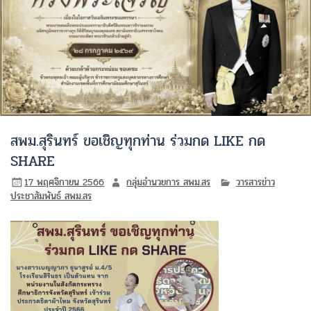
สพม.สุรินทร์ ขอเชิญทุกท่าน ร่วมกด LIKE กด
SHARE
17 พฤศจิกายน 2566
กลุ่มอำนวยการ สพม.สร
วารสารข่าว
ประชาสัมพันธ์ สพม.สร