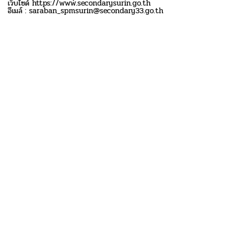
เว็บไซด์ https://www.secondarysurin.go.th
อีเมล์ : saraban_spmsurin@secondary33.go.th