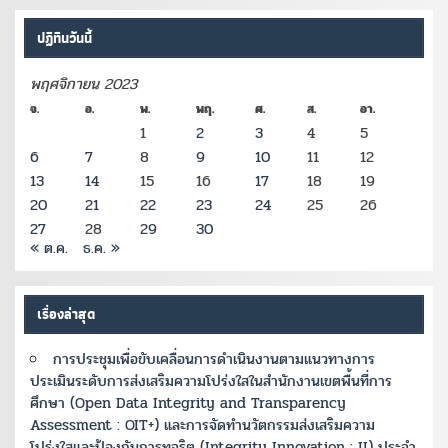
ปฏิทินวันนี้
พฤศจิกายน 2023
จ.
อ.
พ.
พฤ.
ศ.
ส.
อา.
1
2
3
4
5
6
7
8
9
10
11
12
13
14
15
16
17
18
19
20
21
22
23
24
25
26
27
28
29
30
« ต.ค.
ธ.ค. »
เรื่องล่าสุด
การประชุมเพื่อขับเคลื่อนการดำเนินงานตามแนวทางการ
ประเมินระดับการส่งเสริมความโปร่งใสในสำนักงานเขตพื้นที่การ
ศึกษา (Open Data Integrity and Transparency
Assessment : OIT+) และการจัดทำนวัตกรรมส่งเสริมความ
โปร่งใสและป้องกันการทุจริต (Integrity Innovation : II) ประจำ