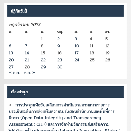
ปฏิทินวันนี้
พฤศจิกายน 2023
จ.
อ.
พ.
พฤ.
ศ.
ส.
อา.
1
2
3
4
5
6
7
8
9
10
11
12
13
14
15
16
17
18
19
20
21
22
23
24
25
26
27
28
29
30
« ต.ค.
ธ.ค. »
เรื่องล่าสุด
การประชุมเพื่อขับเคลื่อนการดำเนินงานตามแนวทางการ
ประเมินระดับการส่งเสริมความโปร่งใสในสำนักงานเขตพื้นที่การ
ศึกษา (Open Data Integrity and Transparency
Assessment : OIT+) และการจัดทำนวัตกรรมส่งเสริมความ
โปร่งใสและป้องกันการทุจริต (Integrity Innovation : II) ประจำ