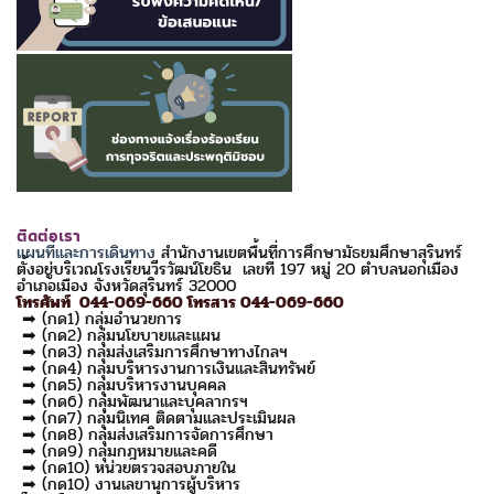
ติดต่อเรา
แผนที่และการเดินทาง
สำนักงานเขตพื้นที่การศึกษามัธยมศึกษาสุรินทร์
ตั้งอยู่บริเวณโรงเรียนวีรวัฒน์โยธิน เลขที่ 197 หมู่ 20 ตำบลนอกเมือง
อำเภอเมือง จังหวัดสุรินทร์ 32000
โทรศัพท์ 044-069-660 โทรสาร 044-069-660
➡ (กด1) กลุ่มอำนวยการ
➡ (กด2) กลุ่มนโยบายและแผน
➡ (กด3) กลุ่มส่งเสริมการศึกษาทางไกลฯ
➡ (กด4) กลุ่มบริหารงานการเงินและสินทรัพย์
➡ (กด5) กลุ่มบริหารงานบุคคล
➡ (กด6) กลุ่มพัฒนาและบุคลากรฯ
➡ (กด7) กลุ่มนิเทศ ติดตามและประเมินผล
➡ (กด8) กลุ่มส่งเสริมการจัดการศึกษา
➡ (กด9) กลุ่มกฎหมายและคดี
➡ (กด10) หน่วยตรวจสอบภายใน
➡ (กด10) งานเลขานุการผู้บริหาร