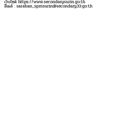
เว็บไซด์ https://www.secondarysurin.go.th
อีเมล์ : saraban_spmsurin@secondary33.go.th