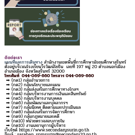
ติดต่อเรา
แผนที่และการเดินทาง
สำนักงานเขตพื้นที่การศึกษามัธยมศึกษาสุรินทร์
ตั้งอยู่บริเวณโรงเรียนวีรวัฒน์โยธิน เลขที่ 197 หมู่ 20 ตำบลนอกเมือง
อำเภอเมือง จังหวัดสุรินทร์ 32000
โทรศัพท์ 044-069-660 โทรสาร 044-069-660
➡ (กด1) กลุ่มอำนวยการ
➡ (กด2) กลุ่มนโยบายและแผน
➡ (กด3) กลุ่มส่งเสริมการศึกษาทางไกลฯ
➡ (กด4) กลุ่มบริหารงานการเงินและสินทรัพย์
➡ (กด5) กลุ่มบริหารงานบุคคล
➡ (กด6) กลุ่มพัฒนาและบุคลากรฯ
➡ (กด7) กลุ่มนิเทศ ติดตามและประเมินผล
➡ (กด8) กลุ่มส่งเสริมการจัดการศึกษา
➡ (กด9) กลุ่มกฎหมายและคดี
➡ (กด10) หน่วยตรวจสอบภายใน
➡ (กด10) งานเลขานุการผู้บริหาร
เว็บไซด์ https://www.secondarysurin.go.th
อีเมล์ : saraban_spmsurin@secondary33.go.th