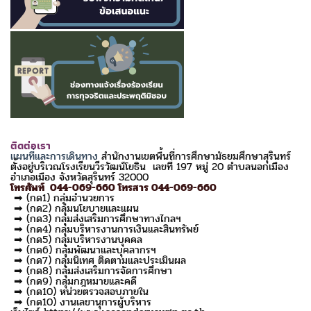
ติดต่อเรา
แผนที่และการเดินทาง
สำนักงานเขตพื้นที่การศึกษามัธยมศึกษาสุรินทร์
ตั้งอยู่บริเวณโรงเรียนวีรวัฒน์โยธิน เลขที่ 197 หมู่ 20 ตำบลนอกเมือง
อำเภอเมือง จังหวัดสุรินทร์ 32000
โทรศัพท์ 044-069-660 โทรสาร 044-069-660
➡ (กด1) กลุ่มอำนวยการ
➡ (กด2) กลุ่มนโยบายและแผน
➡ (กด3) กลุ่มส่งเสริมการศึกษาทางไกลฯ
➡ (กด4) กลุ่มบริหารงานการเงินและสินทรัพย์
➡ (กด5) กลุ่มบริหารงานบุคคล
➡ (กด6) กลุ่มพัฒนาและบุคลากรฯ
➡ (กด7) กลุ่มนิเทศ ติดตามและประเมินผล
➡ (กด8) กลุ่มส่งเสริมการจัดการศึกษา
➡ (กด9) กลุ่มกฎหมายและคดี
➡ (กด10) หน่วยตรวจสอบภายใน
➡ (กด10) งานเลขานุการผู้บริหาร