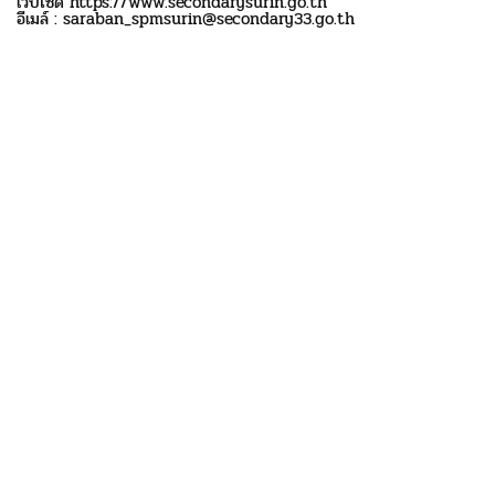
เว็บไซด์ https://www.secondarysurin.go.th
อีเมล์ : saraban_spmsurin@secondary33.go.th