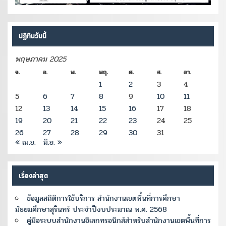
ปฏิทินวันนี้
พฤษภาคม 2025
จ.
อ.
พ.
พฤ.
ศ.
ส.
อา.
1
2
3
4
5
6
7
8
9
10
11
12
13
14
15
16
17
18
19
20
21
22
23
24
25
26
27
28
29
30
31
« เม.ย.
มิ.ย. »
เรื่องล่าสุด
ข้อมูลสถิติการใช้บริการ สำนักงานเขตพื้นที่การศึกษา
มัธยมศึกษาสุรินทร์ ประจำปีงบประมาณ พ.ศ. 2568
คู่มือระบบสำนักงานอิเลกทรอนิกส์สำหรับสำนักงานเขตพื้นที่การ