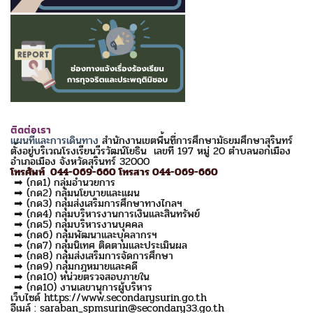
ติดต่อเรา
แผนที่และการเดินทาง
สำนักงานเขตพื้นที่การศึกษามัธยมศึกษาสุรินทร์
ตั้งอยู่บริเวณโรงเรียนวีรวัฒน์โยธิน เลขที่ 197 หมู่ 20 ตำบลนอกเมือง
อำเภอเมือง จังหวัดสุรินทร์ 32000
โทรศัพท์ 044-069-660 โทรสาร 044-069-660
➡ (กด1) กลุ่มอำนวยการ
➡ (กด2) กลุ่มนโยบายและแผน
➡ (กด3) กลุ่มส่งเสริมการศึกษาทางไกลฯ
➡ (กด4) กลุ่มบริหารงานการเงินและสินทรัพย์
➡ (กด5) กลุ่มบริหารงานบุคคล
➡ (กด6) กลุ่มพัฒนาและบุคลากรฯ
➡ (กด7) กลุ่มนิเทศ ติดตามและประเมินผล
➡ (กด8) กลุ่มส่งเสริมการจัดการศึกษา
➡ (กด9) กลุ่มกฎหมายและคดี
➡ (กด10) หน่วยตรวจสอบภายใน
➡ (กด10) งานเลขานุการผู้บริหาร
เว็บไซด์ https://www.secondarysurin.go.th
อีเมล์ : saraban_spmsurin@secondary33.go.th