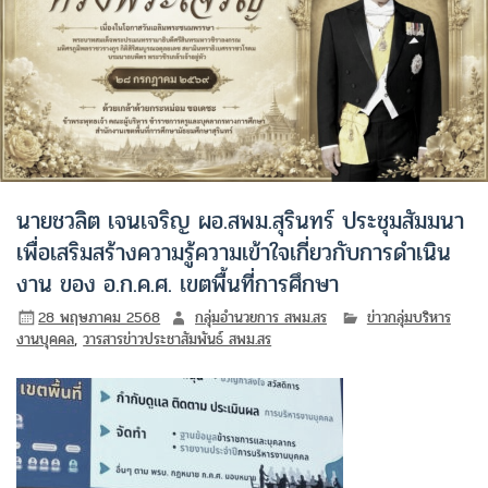
นายชวลิต เจนเจริญ ผอ.สพม.สุรินทร์ ประชุมสัมมนา
เพื่อเสริมสร้างความรู้ความเข้าใจเกี่ยวกับการดำเนิน
งาน ของ อ.ก.ค.ศ. เขตพื้นที่การศึกษา
28 พฤษภาคม 2568
กลุ่มอำนวยการ สพม.สร
ข่าวกลุ่มบริหาร
งานบุคคล
,
วารสารข่าวประชาสัมพันธ์ สพม.สร