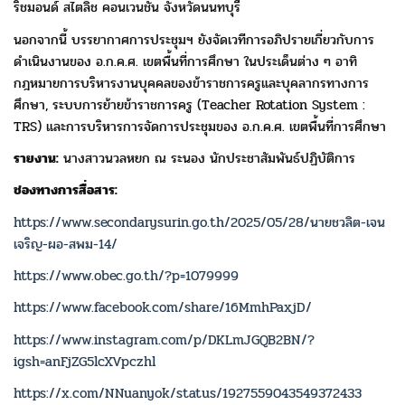
ริชมอนด์ สไตลิช คอนเวนชั่น จังหวัดนนทบุรี
นอกจากนี้ บรรยากาศการประชุมฯ ยังจัดเวทีการอภิปรายเกี่ยวกับการ
ดำเนินงาน
ของ อ.ก.ค.ศ. เขตพื้นที่การศึกษา ในประเด็นต่าง ๆ อาทิ
กฎหมายการบริหารงาน
บุคคลของข้าราชการครูและบุคลากรทางการ
ศึกษา, ระบบการย้ายข้าราชการครู
(Teacher Rotation System :
TRS) และการบริหารการจัดการประชุมของ อ.ก.ค.ศ.
เขตพื้นที่การศึกษา
รายงาน:
นางสาวนวลหยก ณ ระนอง นักประชาสัมพันธ์ปฏิบัติการ
ช่องทางการสื่อสาร:
https://www.secondarysurin.go.th/2025/05/28/นายชวลิต-เจน
เจริญ-ผอ-สพม-14/
https://www.obec.go.th/?p=1079999
https://www.facebook.com/share/16MmhPaxjD/
https://www.instagram.com/p/DKLmJGQB2BN/?
igsh=anFjZG5lcXVpczhl
https://x.com/NNuanyok/status/1927559043549372433