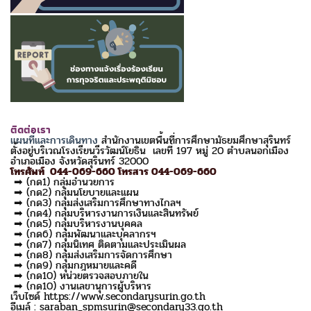
ติดต่อเรา
แผนที่และการเดินทาง
สำนักงานเขตพื้นที่การศึกษามัธยมศึกษาสุรินทร์
ตั้งอยู่บริเวณโรงเรียนวีรวัฒน์โยธิน เลขที่ 197 หมู่ 20 ตำบลนอกเมือง
อำเภอเมือง จังหวัดสุรินทร์ 32000
โทรศัพท์ 044-069-660 โทรสาร 044-069-660
➡ (กด1) กลุ่มอำนวยการ
➡ (กด2) กลุ่มนโยบายและแผน
➡ (กด3) กลุ่มส่งเสริมการศึกษาทางไกลฯ
➡ (กด4) กลุ่มบริหารงานการเงินและสินทรัพย์
➡ (กด5) กลุ่มบริหารงานบุคคล
➡ (กด6) กลุ่มพัฒนาและบุคลากรฯ
➡ (กด7) กลุ่มนิเทศ ติดตามและประเมินผล
➡ (กด8) กลุ่มส่งเสริมการจัดการศึกษา
➡ (กด9) กลุ่มกฎหมายและคดี
➡ (กด10) หน่วยตรวจสอบภายใน
➡ (กด10) งานเลขานุการผู้บริหาร
เว็บไซด์ https://www.secondarysurin.go.th
อีเมล์ : saraban_spmsurin@secondary33.go.th