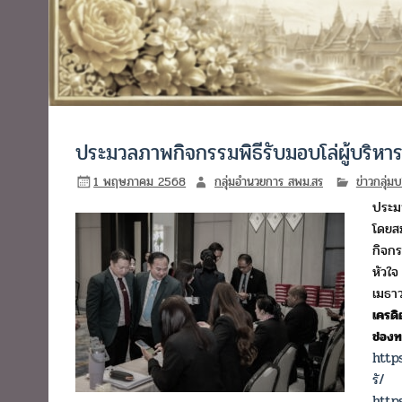
ประมวลภาพกิจกรรมพิธีรับมอบโล่ผู้บริหา
1 พฤษภาคม 2568
กลุ่มอำนวยการ สพม.สร
ข่าวกลุ่ม
ประมว
โดยสม
กิจกร
หัวใจ
เมธาว
เครดิ
ช่องท
http
รั/
http