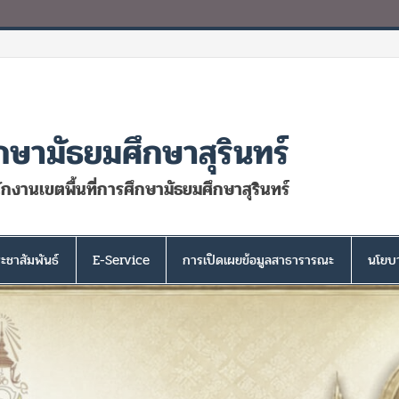
กษามัธยมศึกษาสุรินทร์
นักงานเขตพื้นที่การศึกษามัธยมศึกษาสุรินทร์
ะชาสัมพันธ์
E-Service
การเปิดเผยข้อมูลสาธารารณะ
นโยบา