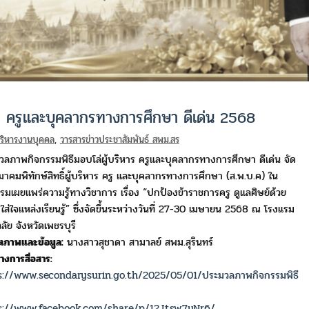
ร ครูและบุคลากรทางการศึกษา ดีเด่น 2568
บริหารงานบุคคล
,
วารสารข่าวประชาสัมพันธ์ สพม.สร
ลภาพกิจกรรมพิธีมอบโล่ผู้บริหาร ครูและบุคลากรทางการศึกษา ดีเด่น จัด
าคมพิทักษ์สิทธิ์ผู้บริหาร ครู และบุคลากรทางการศึกษา (ส.พ.บ.ค) ใน
รมเผยแพร่ความรู้ทางวิชาการ เรื่อง “ปกป้องข้าราชการครู ดูแลศิษย์ด้วย
 ใส่ใจแหล่งเรียนรู้” ซึ่งจัดขึ้นระหว่างวันที่ 27-30 เมษายน 2568 ณ โรงแรม
ลัย จังหวัดเพชรบุรี
ตภาพและข้อมูล:
นางสาวสุชาดา สามาลย์ สพม.สุรินทร์
างการสื่อสาร:
s://www.secondarysurin.go.th/2025/05/01/ประมวลภาพกิจกรรมพิธี
s://www.facebook.com/share/p/12Jtsw7yNr6/