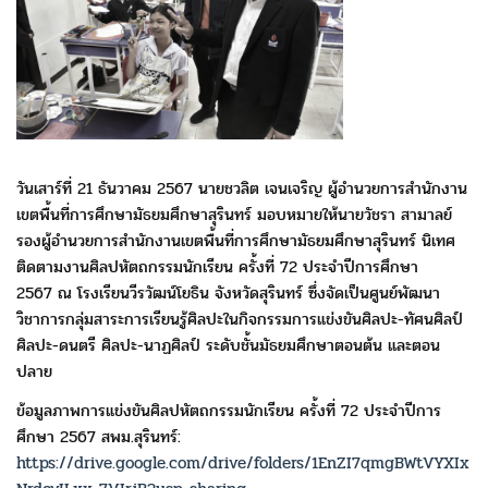
วันเสาร์ที่ 21 ธันวาคม 2567 นายชวลิต เจนเจริญ
ผู้อำนวยการสำนักงาน
เขตพื้นที่การศึกษามัธยมศึกษาสุรินทร์
มอบหมายให้นายวัชรา สามาลย์
รองผู้อำนวยการสำนักงานเขต
พื้นที่การศึกษามัธยมศึกษาสุรินทร์ นิเทศ
ติดตาม
งานศิลปหัตถกรรมนักเรียน ครั้งที่ 72 ประจำปีการศึกษา
2567
ณ โรงเรียนวีรวัฒน์โยธิน จังหวัดสุรินทร์
ซึ่งจัดเป็นศูนย์พัฒนา
วิชาการกลุ่มสาระการเรียนรู้ศิลปะ
ในกิจกรรมการแข่งขันศิลปะ-ทัศนศิลป์
ศิลปะ-ดนตรี
ศิลปะ-นาฏศิลป์ ระดับชั้นมัธยมศึกษาตอนต้น
และตอน
ปลาย
ข้อมูลภาพการแข่งขันศิลปหัตถกรรมนักเรียน ครั้งที่ 72 ประจำปีการ
ศึกษา 2567 สพม.สุรินทร์:
https://drive.google.com/drive/folders/1EnZI7qmgBWtVYXIx