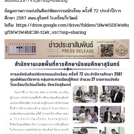
NrdovILxx-7VIrjB?usp=sharing
ข้อมูลภาพการแข่งขันศิลปหัตถกรรมนักเรียน ครั้งที่ 72 ประจำปีการ
ศึกษา 2567 สพม.สุรินทร์ โรงเรียนวีรวัฒน์
โยธิน: https://drive.google.com/drive/folders/1HwW0ZKWeNu
yf1NW3W4bIC3H-tLWr_vzc?usp=sharing