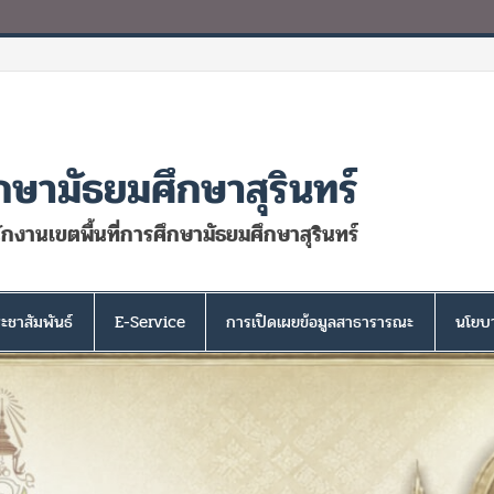
กษามัธยมศึกษาสุรินทร์
นักงานเขตพื้นที่การศึกษามัธยมศึกษาสุรินทร์
ะชาสัมพันธ์
E-Service
การเปิดเผยข้อมูลสาธารารณะ
นโยบา