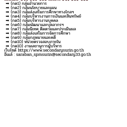
➡ (กด1) กลุ่มอำนวยการ
➡ (กด2) กลุ่มนโยบายและแผน
➡ (กด3) กลุ่มส่งเสริมการศึกษาทางไกลฯ
➡ (กด4) กลุ่มบริหารงานการเงินและสินทรัพย์
➡ (กด5) กลุ่มบริหารงานบุคคล
➡ (กด6) กลุ่มพัฒนาและบุคลากรฯ
➡ (กด7) กลุ่มนิเทศ ติดตามและประเมินผล
➡ (กด8) กลุ่มส่งเสริมการจัดการศึกษา
➡ (กด9) กลุ่มกฎหมายและคดี
➡ (กด10) หน่วยตรวจสอบภายใน
➡ (กด10) งานเลขานุการผู้บริหาร
เว็บไซด์ https://www.secondarysurin.go.th
อีเมล์ : saraban_spmsurin@secondary33.go.th