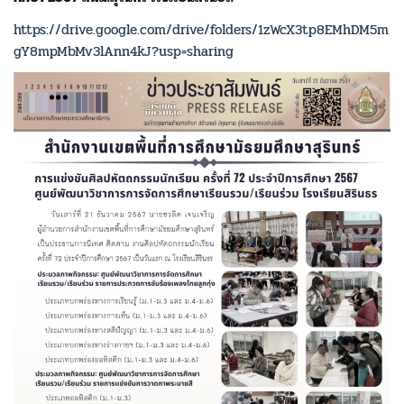
https://drive.google.com/drive/folders/1zWcX3tp8EMhDM5m
gY8mpMbMv3lAnn4kJ?usp=sharing