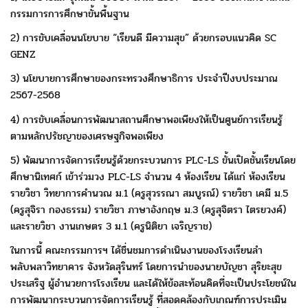
กรรมการการศึกษาขั้นพื้นฐาน
2) การขับเคลื่อนนโยบาย “เรียนดี มีความสุข” ด้วยกรอบแนวคิด SC
GENZ
3) นโยบายการศึกษาของกระทรวงศึกษาธิการ ประจำปีงบประมาณ
2567-2568
4) การขับเคลื่อนการพัฒนาสถานศึกษาพอเพียงให้เป็นศูนย์การเรียนรู้
ตามหลักปรัชญาของเศรษฐกิจพอเพียง
5) พัฒนาการจัดการเรียนรู้ด้วยกระบวนการ PLC-LS ขั้นเปิดชั้นเรียน
โดย
ศึกษานิเทศก์ เข้าร่วมวง PLC-LS จำนวน 4 ห้องเรียน ได้แก่ ห้องเรียน
รายวิชา วิทยาการคำนวณ ม.1 (ครูสุวรรณา สมบูรณ์) รายวิชา เคมี ม.5
(ครูสุจิรา กองธรรม) รายวิชา ภาษาอังกฤษ ม.3 (ครูสุจิตรา ไตรยวงค์)
และรายวิชา งานเกษตร 3 ม.1 (ครูนิติยา เจริญราช)
ในการนี้ คณะกรรมการฯ ได้ชื่นชมการดำเนินงาน
ของโรงเรียนลำ
พลับพลาวิทยาคาร จังหวัดสุรินทร์
โดยการนำของนายบัญชา สุริยะสุข
ประเสริฐ ผู้อำนวยการ
โรงเรียน และได้ให้ข้อสะท้อนคิดที่จะเป็นประโยชน์
ใน
การพัฒนากระบวนการจัดการเรียนรู้ ที่สอดคล้อง
กับเกณฑ์การประเมิน