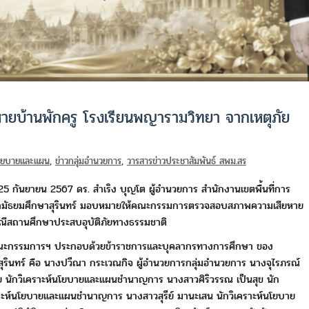
หายบ้านพักครู โรงเรียนพญาราม​วิทยา จากเหตุภัย
นโยบายและแผน
,
ข่าวกลุ่มอำนวยการ
,
วารสารข่าวประชาสัมพันธ์ สพม.สร
่ 25 กันยายน 2567 ดร. สำเริง บุญโต ผู้อำนวยการ สำนักงานเขตพื้นที่การ
ามัธยมศึกษาสุรินทร์ มอบหมายให้คณะกรรมการตรวจสอบสภาพความเสียหาย
ณีสถานศึกษาประสบอุบัติภัยทางธรรมชาติ
คณะกรรมการฯ ประกอบด้วยข้าราชการและบุคลากรทางการศึกษา ของ
ุรินทร์
คือ นางปวีณา​ กระเวณกิจ​ ​ผู้อำนวยการกลุ่มอำนวยการ​ ​นางจุไรภรณ์
สย นักวิเคราะห์นโยบายและแผนชำนาญการ นางสาวศิริวรรณ​ เป็นสุข​ นัก
าะห์นโยบายและแผนชำนาญการ นางสาวสุรีย์​ มานะเสน​ นักวิเคราะห์นโยบาย