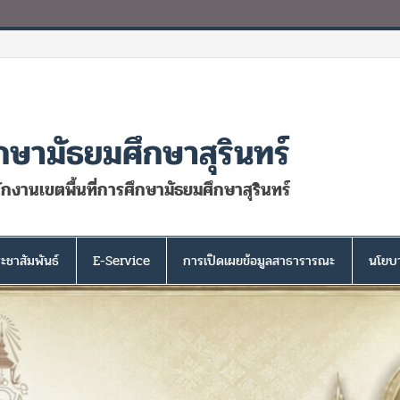
กษามัธยมศึกษาสุรินทร์
นักงานเขตพื้นที่การศึกษามัธยมศึกษาสุรินทร์
ะชาสัมพันธ์
E-Service
การเปิดเผยข้อมูลสาธารารณะ
นโยบา