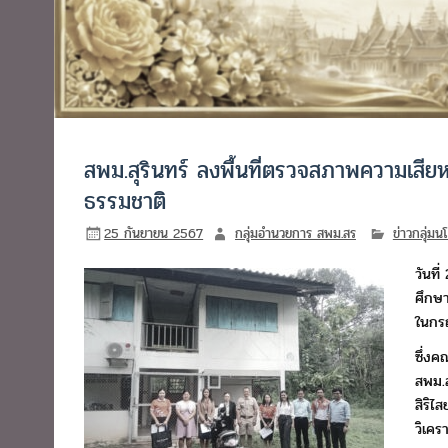
สพม.สุรินทร์ ลงพื้นที่ตรวจสภาพความเสีย
ธรรมชาติ
25 กันยายน 2567
กลุ่มอำนวยการ สพม.สร
ข่าวกลุ่ม
วันที
ศึกษ
ในกร
ซึ่ง
สพม.ส
สิริไ
วิเคร