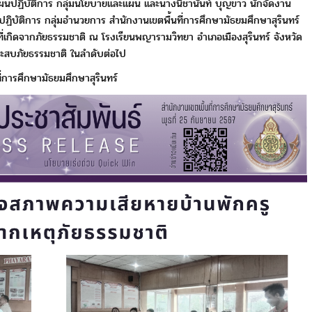
นปฏิบัติการ กลุ่มนโยบายและแผน​ และนางนิชานันท์ บุญขาว นักจัดงาน
ปปฏิบัติการ กลุ่มอำนวยการ สำนักงานเขตพื้นที่การศึกษามัธยมศึกษาสุรินทร์
่เกิดจากภัยธรรมชาติ​ ณ​ โรงเรียนพญาราม​วิทยา อำเภอเมืองสุรินทร์ จังหวัด
ะสบภัยธรรมชาติ​ ในลำดับต่อไป
ี่การศึกษามัธยมศึกษาสุรินทร์