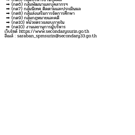
➡ (กด6) กลุ่มพัฒนาและบุคลากรฯ
➡ (กด7) กลุ่มนิเทศ ติดตามและประเมินผล
➡ (กด8) กลุ่มส่งเสริมการจัดการศึกษา
➡ (กด9) กลุ่มกฎหมายและคดี
➡ (กด10) หน่วยตรวจสอบภายใน
➡ (กด10) งานเลขานุการผู้บริหาร
เว็บไซด์ https://www.secondarysurin.go.th
อีเมล์ : saraban_spmsurin@secondary33.go.th