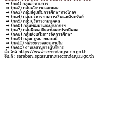
➡ (กด1) กลุ่มอำนวยการ
➡ (กด2) กลุ่มนโยบายและแผน
➡ (กด3) กลุ่มส่งเสริมการศึกษาทางไกลฯ
➡ (กด4) กลุ่มบริหารงานการเงินและสินทรัพย์
➡ (กด5) กลุ่มบริหารงานบุคคล
➡ (กด6) กลุ่มพัฒนาและบุคลากรฯ
➡ (กด7) กลุ่มนิเทศ ติดตามและประเมินผล
➡ (กด8) กลุ่มส่งเสริมการจัดการศึกษา
➡ (กด9) กลุ่มกฎหมายและคดี
➡ (กด10) หน่วยตรวจสอบภายใน
➡ (กด10) งานเลขานุการผู้บริหาร
เว็บไซด์ https://www.secondarysurin.go.th
อีเมล์ : saraban_spmsurin@secondary33.go.th