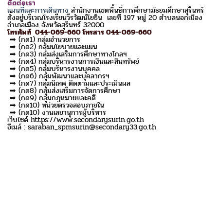
ติดต่อเรา
แผนที่และการเดินทาง
สำนักงานเขตพื้นที่การศึกษามัธยมศึกษาสุรินทร์
ตั้งอยู่บริเวณโรงเรียนวีรวัฒน์โยธิน เลขที่ 197 หมู่ 20 ตำบลนอกเมือง
อำเภอเมือง จังหวัดสุรินทร์ 32000
โทรศัพท์ 044-069-660 โทรสาร 044-069-660
➡ (กด1) กลุ่มอำนวยการ
➡ (กด2) กลุ่มนโยบายและแผน
➡ (กด3) กลุ่มส่งเสริมการศึกษาทางไกลฯ
➡ (กด4) กลุ่มบริหารงานการเงินและสินทรัพย์
➡ (กด5) กลุ่มบริหารงานบุคคล
➡ (กด6) กลุ่มพัฒนาและบุคลากรฯ
➡ (กด7) กลุ่มนิเทศ ติดตามและประเมินผล
➡ (กด8) กลุ่มส่งเสริมการจัดการศึกษา
➡ (กด9) กลุ่มกฎหมายและคดี
➡ (กด10) หน่วยตรวจสอบภายใน
➡ (กด10) งานเลขานุการผู้บริหาร
เว็บไซด์ https://www.secondarysurin.go.th
อีเมล์ : saraban_spmsurin@secondary33.go.th