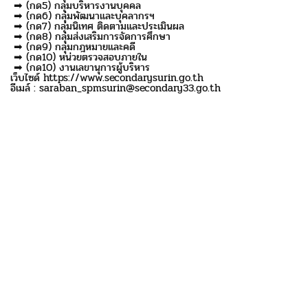
➡ (กด5) กลุ่มบริหารงานบุคคล
➡ (กด6) กลุ่มพัฒนาและบุคลากรฯ
➡ (กด7) กลุ่มนิเทศ ติดตามและประเมินผล
➡ (กด8) กลุ่มส่งเสริมการจัดการศึกษา
➡ (กด9) กลุ่มกฎหมายและคดี
➡ (กด10) หน่วยตรวจสอบภายใน
➡ (กด10) งานเลขานุการผู้บริหาร
เว็บไซด์ https://www.secondarysurin.go.th
อีเมล์ : saraban_spmsurin@secondary33.go.th