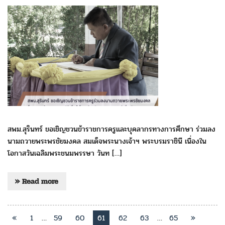
สพม.สุรินทร์ ขอเชิญชวนข้าราชการครูและบุคลากรทางการศึกษา ร่วมลง
นามถวายพระพรชัยมงคล สมเด็จพระนางเจ้าฯ พระบรมราชินี เนื่องใน
โอกาสวันเฉลิมพระชนมพรรษา วันท […]
» Read more
«
1
…
59
60
61
62
63
…
65
»