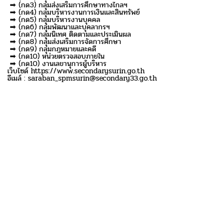
➡ (กด3) กลุ่มส่งเสริมการศึกษาทางไกลฯ
➡ (กด4) กลุ่มบริหารงานการเงินและสินทรัพย์
➡ (กด5) กลุ่มบริหารงานบุคคล
➡ (กด6) กลุ่มพัฒนาและบุคลากรฯ
➡ (กด7) กลุ่มนิเทศ ติดตามและประเมินผล
➡ (กด8) กลุ่มส่งเสริมการจัดการศึกษา
➡ (กด9) กลุ่มกฎหมายและคดี
➡ (กด10) หน่วยตรวจสอบภายใน
➡ (กด10) งานเลขานุการผู้บริหาร
เว็บไซด์ https://www.secondarysurin.go.th
อีเมล์ : saraban_spmsurin@secondary33.go.th