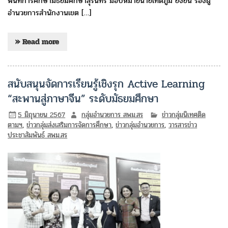
พื้นที่การศึกษามัธยมศึกษาสุรินทร์ มอบหมายนายเทิดภูมิ ยั่งยืน รองผู้
อำนวยการสำนักงานเขต […]
» Read more
สนับสนุนจัดการเรียนรู้เชิงรุก Active Learning
“สะพานสู่ภาษาจีน” ระดับมัธยมศึกษา
5 มิถุนายน 2567
กลุ่มอำนวยการ สพม.สร
ข่าวกลุ่มนิเทศติด
ตามฯ
,
ข่าวกลุ่มส่งเสริมการจัดการศึกษา
,
ข่าวกลุ่มอำนวยการ
,
วารสารข่าว
ประชาสัมพันธ์ สพม.สร