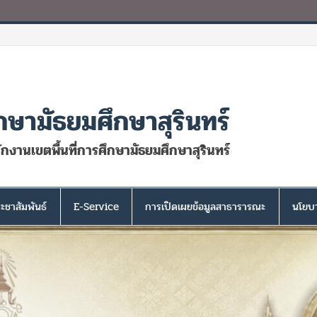
กษามัธยมศึกษาสุรินทร์
นักงานเขตพื้นที่การศึกษามัธยมศึกษาสุรินทร์
ะชาสัมพันธ์
E-Service
การเปิดเผยข้อมูลสาธารารณะ
นโยบา