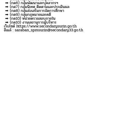
➡ (กด6) กลุ่มพัฒนาและบุคลากรฯ
➡ (กด7) กลุ่มนิเทศ ติดตามและประเมินผล
➡ (กด8) กลุ่มส่งเสริมการจัดการศึกษา
➡ (กด9) กลุ่มกฎหมายและคดี
➡ (กด10) หน่วยตรวจสอบภายใน
➡ (กด10) งานเลขานุการผู้บริหาร
เว็บไซด์ https://www.secondarysurin.go.th
อีเมล์ : saraban_spmsurin@secondary33.go.th