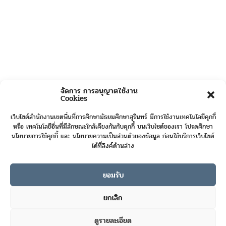
จัดการ การอนุญาตใช้งาน
Cookies
เว็บไซต์สำนักงานเขตพื้นที่การศึกษามัธยมศึกษาสุรินทร์ มีการใช้งานเทคโนโลยีคุกกี้
หรือ เทคโนโลยีอื่นที่มีลักษณะใกล้เคียงกันกับคุกกี้ บนเว็บไซต์ของเรา โปรดศึกษา
นโยบายการใช้คุกกี้ และ นโยบายความเป็นส่วนตัวของข้อมูล ก่อนใช้บริการเว็บไซต์
ได้ที่ลิงค์ด้านล่าง
ยอมรับ
Online User :
6
ยกเลิก
Today's Visits :
487
ดูรายละเอียด
Total Visits :
421641