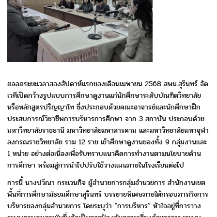
ตลอดระยะเวลาสองสัปดาห์แรกของเดือนเมษายน 2568 สพม.สุรินทร์
จัด
เวทีเปิดกว้างรูปแบบการศึกษาดูงานแก่นักศึกษาระดับบัณฑิตวิทยาลัย
หรือหลักสูตรปริญญาโท ซึ่งประกอบด้วยคณะอาจารย์และนักศึกษาฝึก
ประสบการณ์
วิชาชีพการบริหารการศึกษา จาก 3 สถาบัน ประกอบด้วย
มหาวิทยาลัยราชธานี
มหาวิทยาลัยมหาสารคาม และมหาวิทยาลัยมหาจุฬา
ลงกรณราชวิทยาลัย
รวม 12 ราย เข้าศึกษาดูงานของทั้ง 9 กลุ่มงานและ
1 หน่วย อย่างต่อเนื่อง
เพื่อรับทราบแนวคิดการทำงานตามนโยบายด้าน
การศึกษา พร้อมสู่การนำไปปรับใช้
วางแผนภายในโรงเรียนต่อไป
การนี้ นางปวีณา กระเวนกิจ ผู้อำนวยการกลุ่มอำนวยการ สำนักงานเขต
พื้นที่การศึกษามัธยมศึกษาสุรินทร์ บรรยายพิเศษภายใต้กรอบภารกิจ
การ
บริหารของกลุ่มอำนวยการ โดยระบุว่า “การบริหาร” หัวใจอยู่ที่การวาง