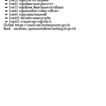
➡ (กด5) กลุ่มบริหารงานบุคคล
➡ (กด6) กลุ่มพัฒนาและบุคลากรฯ
➡ (กด7) กลุ่มนิเทศ ติดตามและประเมินผล
➡ (กด8) กลุ่มส่งเสริมการจัดการศึกษา
➡ (กด9) กลุ่มกฎหมายและคดี
➡ (กด10) หน่วยตรวจสอบภายใน
➡ (กด10) งานเลขานุการผู้บริหาร
เว็บไซด์ https://www.secondarysurin.go.th
อีเมล์ : saraban_spmsurin@secondary33.go.th