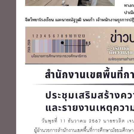
ทางก
ปาณิ
จิตวิทยาโรงเรียน และนายณัฐวุฒิ นพเก้า เจ้าพนักงานธุรการปฏ