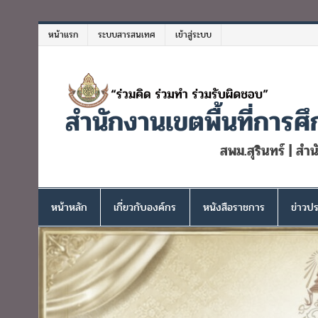
Skip
to
หน้าแรก
ระบบสารสนเทศ
เข้าสู่ระบบ
content
สำนักงานเขตพื้นที่การศึ
สพม.สุรินทร์ | สำ
หน้าหลัก
เกี่ยวกับองค์กร
หนังสือราชการ
ข่าวปร