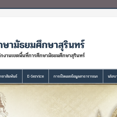
กษามัธยมศึกษาสุรินทร์
นักงานเขตพื้นที่การศึกษามัธยมศึกษาสุรินทร์
ะชาสัมพันธ์
E-Service
การเปิดเผยข้อมูลสาธารารณะ
นโยบา