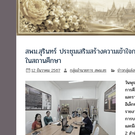
สพม.สุรินทร์ ประชุมเสริมสร้างความเข้าใ
ในสถานศึกษา
12 ธันวาคม 2567
กลุ่มอำนวยการ สพม.สร
ข่าวกลุ่มส
วันพุ
การศึ
และร
อิเล็
รายง
การบ
และม
2
สำน