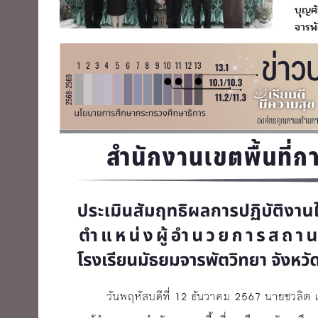
บุญศั
จารพั