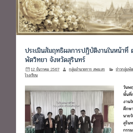
ประเมินสัมฤทธิผลการปฏิบัติงานในหน้าที
พัตวิทยา จังหวัดสุรินทร์
12 ธันวาคม 2567
กลุ่มอำนวยการ สพม.สร
ข่าวกลุ่มพ
โรงเรียน
วันพฤ
พื้นท
งานใน
ศึกษ
นายวั
สุริน
กรรม