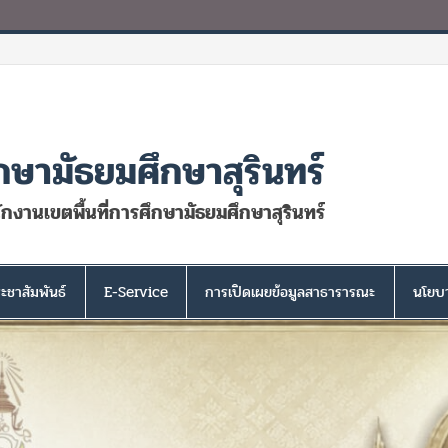
กษามัธยมศึกษาสุรินทร์
นักงานเขตพื้นที่การศึกษามัธยมศึกษาสุรินทร์
ะชาสัมพันธ์
E-Service
การเปิดเผยข้อมูลสาธารารณะ
นโยบา