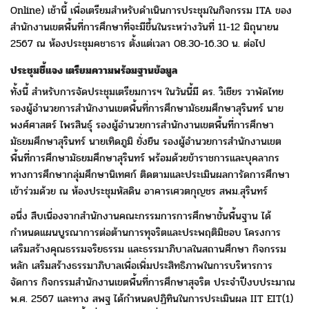
Online) เช้านี้ เพื่อเตรียมสำหรับดำเนินการประชุมในกิจกรรม ITA ของ
สำนักงานเขตพื้นที่การศึกษาที่จะมีขึ้นในระหว่างวันที่ 11-12 มิถุนายน
2567 ณ ห้องประชุมคชาธาร ตั้งแต่เวลา 08.30-16.30 น. ต่อไป
ประชุมชี้แจง เตรียมความพร้อมฐานข้อมูล
ทั้งนี้ สำหรับการจัดประชุมเตรียมการฯ ในวันนี้มี
ดร. วิเชียร วาพัดไทย
รองผู้อำนวยการสำนักงานเขตพื้นที่การศึกษามัธยมศึกษาสุรินทร์ นาย
พงศ์ศาสตร์ ไพรสินธุ์ รองผู้อำนวยการสำนักงานเขตพื้นที่การศึกษา
มัธยมศึกษาสุรินทร์ นายเทิดภูมิ ยั่งยืน รองผู้อำนวยการสำนักงานเขต
พื้นที่การศึกษามัธยมศึกษาสุรินทร์ พร้อมด้วยข้าราชการและบุคลากร
ทางการศึกษากลุ่มศึกษานิเทศก์ ติดตามและประเมินผลการัดการศึกษา
เข้าร่วมด้วย ณ ห้องประชุมหัสดิน อาคารเศวตกุญชร สพม.สุรินทร์
อนึ่ง สืบเนื่องจากสำนักงานคณะกรรมการการศึกษาขั้นพื้นฐาน ได้
กำหนด
แผนบูรณาการต่อต้านการทุจริตและประพฤติมิชอบ โครงการ
เสริมสร้าง
คุณธรรมจริยธรรม และธรรมาภิบาลในสถานศึกษา กิจกรรม
หลัก เสริมสร้าง
ธรรมาภิบาลเพื่อเพิ่มประสิทธิภาพในการบริหารการ
จัดการ กิจกรรมสำนักงานเขต
พื้นที่การศึกษาสุจริต ประจำปีงบประมาณ
พ.ศ. 2567 และทาง สพฐ ได้กำหนดปฏิทินในการประเมินผล IIT EIT(1)