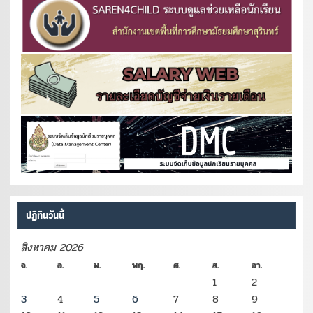
ปฏิทินวันนี้
สิงหาคม 2026
จ.
อ.
พ.
พฤ.
ศ.
ส.
อา.
1
2
3
4
5
6
7
8
9