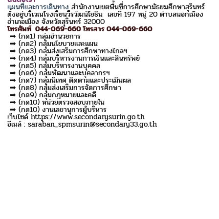
แผนที่และการเดินทาง
สำนักงานเขตพื้นที่การศึกษามัธยมศึกษาสุรินทร์
ตั้งอยู่บริเวณโรงเรียนวีรวัฒน์โยธิน เลขที่ 197 หมู่ 20 ตำบลนอกเมือง
อำเภอเมือง จังหวัดสุรินทร์ 32000
โทรศัพท์ 044-069-660 โทรสาร 044-069-660
➡ (กด1) กลุ่มอำนวยการ
➡ (กด2) กลุ่มนโยบายและแผน
➡ (กด3) กลุ่มส่งเสริมการศึกษาทางไกลฯ
➡ (กด4) กลุ่มบริหารงานการเงินและสินทรัพย์
➡ (กด5) กลุ่มบริหารงานบุคคล
➡ (กด6) กลุ่มพัฒนาและบุคลากรฯ
➡ (กด7) กลุ่มนิเทศ ติดตามและประเมินผล
➡ (กด8) กลุ่มส่งเสริมการจัดการศึกษา
➡ (กด9) กลุ่มกฎหมายและคดี
➡ (กด10) หน่วยตรวจสอบภายใน
➡ (กด10) งานเลขานุการผู้บริหาร
เว็บไซด์ https://www.secondarysurin.go.th
อีเมล์ : saraban_spmsurin@secondary33.go.th