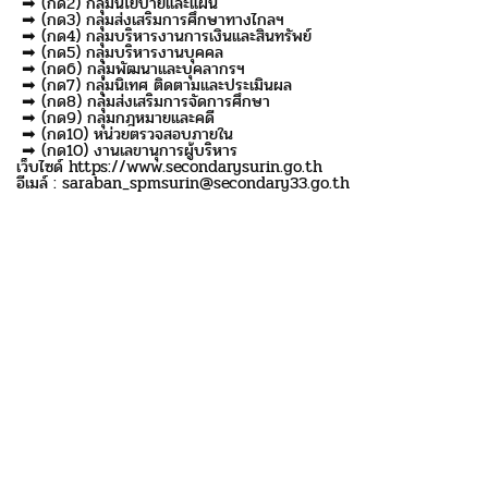
➡ (กด2) กลุ่มนโยบายและแผน
➡ (กด3) กลุ่มส่งเสริมการศึกษาทางไกลฯ
➡ (กด4) กลุ่มบริหารงานการเงินและสินทรัพย์
➡ (กด5) กลุ่มบริหารงานบุคคล
➡ (กด6) กลุ่มพัฒนาและบุคลากรฯ
➡ (กด7) กลุ่มนิเทศ ติดตามและประเมินผล
➡ (กด8) กลุ่มส่งเสริมการจัดการศึกษา
➡ (กด9) กลุ่มกฎหมายและคดี
➡ (กด10) หน่วยตรวจสอบภายใน
➡ (กด10) งานเลขานุการผู้บริหาร
เว็บไซด์ https://www.secondarysurin.go.th
อีเมล์ : saraban_spmsurin@secondary33.go.th