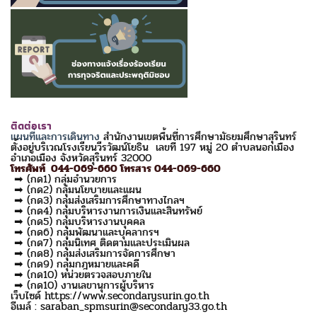
ติดต่อเรา
แผนที่และการเดินทาง
สำนักงานเขตพื้นที่การศึกษามัธยมศึกษาสุรินทร์
ตั้งอยู่บริเวณโรงเรียนวีรวัฒน์โยธิน เลขที่ 197 หมู่ 20 ตำบลนอกเมือง
อำเภอเมือง จังหวัดสุรินทร์ 32000
โทรศัพท์ 044-069-660 โทรสาร 044-069-660
➡ (กด1) กลุ่มอำนวยการ
➡ (กด2) กลุ่มนโยบายและแผน
➡ (กด3) กลุ่มส่งเสริมการศึกษาทางไกลฯ
➡ (กด4) กลุ่มบริหารงานการเงินและสินทรัพย์
➡ (กด5) กลุ่มบริหารงานบุคคล
➡ (กด6) กลุ่มพัฒนาและบุคลากรฯ
➡ (กด7) กลุ่มนิเทศ ติดตามและประเมินผล
➡ (กด8) กลุ่มส่งเสริมการจัดการศึกษา
➡ (กด9) กลุ่มกฎหมายและคดี
➡ (กด10) หน่วยตรวจสอบภายใน
➡ (กด10) งานเลขานุการผู้บริหาร
เว็บไซด์ https://www.secondarysurin.go.th
อีเมล์ : saraban_spmsurin@secondary33.go.th