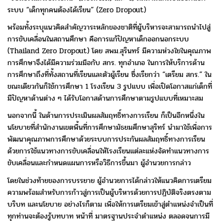
ระบบ “เด็กทุกคนต้องได้เรียน” (Zero Dropout)
พร้อมทั้งระบุแนวคิดสำคัญวาระหลักของชาติที่ผู้บริหารจะสามารถนำไปสู่
การ
ขับเคลื่อนในสถานศึกษา คือการแก้ปัญหาเด็กออกนอกระบบ
(Thailand Zero
Dropout)
โดย สพม.สุรินทร์ มีความห่วงใยในคุณภาพ
การศึกษาจึงได้มีความร่วมมือ
กับ สกร. ทุกอำเภอ ในการให้บริการด้าน
การศึกษาถึงที่ทั้งสถานที่เรียนและตัวผู้เรียน
ซึ่งเรียกว่า “เตรียม สกร.” ใน
ขณะเดียวกันก็ใช้การศึกษา 1 โรงเรียน 3 รูปแบบ
เพื่อเปิดโอกาสแก่เด็กที่
มีปัญหาด้านต่าง ๆ
ได้รับโอกาสด้านการศึกษาตามรูปแบบที่เหมาะสม
นอกจากนี้ ในด้านการประเมินผลสัมฤทธิ์ทางการเรียน ก็เป็นอีกหนึ่งใน
นโยบายที่สำนักงานเขตพื้นที่การศึกษามัธยมศึกษาสุริทร์ นำมาใช้เพื่อการ
พัฒนาคุณภาพการศึกษาด้วยระบบการประกันผลสัมฤทธิ์ทางการเรียน
ด้วยการใช้แนวทางการขับเคลื่อนให้โรงเรียนแต่ละแห่งจัดทำแนวทางการ
ขับเคลื่อนและกำหนดแผนการหรือวิธีการขึ้นมา ผู้อำนวยการกล่าว
โดยในช่วงท้ายของการบรรยาย ผู้อำนวยการได้กล่าวให้แนวคิดการเตรียม
ความพร้อม
สำหรับการก้าวสู่การเป็นผู้บริหารด้วยการปฏิบัติจริงตรงตาม
บริบท และนโยบาย อย่างไรก็ตาม เพื่อให้การเตรียมเข้าสู่ตำแหน่งจำเป็นที่
ทุกท่านจะต้องรู้บทบาท หน้าที่ มาตรฐานประจำตำแหน่ง ตลอดจนการมี