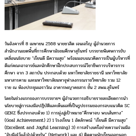
วันอังคารที่ 8 เมษายน 2568 นายชวลิต เจนเจริญ ผู้อำนวยการ
สำนักงานเขต
พื้นที่การศึกษามัธยมศึกษาสุรินทร์ บรรยายพิเศษการขับ
เคลื่อนนโยบาย “เรียนดี มีความสุข”
พร้อมมอบแนวคิดการเป็นผู้บริหารที่
ดีแก่คณะอาจารย์และนักศึกษาฝึกประสบการณ์
วิชาชีพการบริหารการ
ศึกษา จาก 3 สถาบัน ประกอบด้วย มหาวิทยาลัยราชธานี
มหาวิทยาลัย
มหาสารคาม และมหาวิทยาลัยมหาจุฬาลงกรณราชวิทยาลัย รวม 12
ราย
ณ ห้องประชุมเอราวัณ อาคารพญาคชสาร ชั้น 2 สพม.สุรินทร์
โดยในช่วงแรก
ของการบรรยายฯ ผู้อำนวยการอธิบายรายละเอียดการนำ
นโยบายสู่การลงมือปฏิบัติ
และเห็นผลที่เป็นรูปธรรมของกรอบแนวคิด SC
GENZ ซึ่งประกอบด้วย 1)
การมุ่งสู่เป้าหมาย
“ศึกษาจบ พบเส้นทาง”
(Goal Achievement) 2) 1 โรงเรียน 1 อัตลักษณ์
“เรียนดี มีความสุข”
(Excellent and Joyful Learning) 3)
การสร้างเครือข่าย
ความร่วมมือ
“จับมือไว้แล้วไปด้วยกัน” (Network)
และ 4) ติดตามนักเรียน
ออกนอก