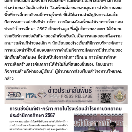
เผยภายหลังเสร็จสิ้นรายการแข่งขันฯ และมีพิธีปิด
อย่างเป็นทางการใน
ช่วงบ่ายของวันเดียวกันว่า “โรงเรียน
ต้องขอขอบคุณทางสำนักงานเขต
พื้นที่การศึกษามัธยมศึกษาสุรินทร์
ที่ได้ให้ความสำคัญในการส่งเสริม
กิจกรรมการแข่งขันกีฬา-กรีฑา
ภายในของโรงเรียนสำโรงทาบวิทยาคม
ประจำปีการศึกษา 2567
เป็นอย่างสูง ซึ่งผู้บริหารของเขตฯ ได้ร่วมชม
ร่วมเชียร์
การแข่งขันกีฬาของนักเรียนซึ่งนับเป็นการแสดงออก
ถึงความ
สามารถด้านกีฬาของเด็ก ๆ นักเรียนของโรงเรียน
ที่มีการบริหารจัดการ
การแบ่งหน้าที่รับผิดชอบ
และการดำเนินกิจกรรมโดยการมีส่วนร่วมของ
นักเรียน
ด้วยกันเอง ซึ่งนับเป็นโอกาสในการฝึกฝน การพัฒนาทักษะ
ความคิดสร้างสรรค์และการได้ทำในสิ่งที่ตนเองชื่นชอบ
โดยเฉพาะ
กิจกรรมด้านกีฬาของผู้เรียน” ผู้อำนวยการ
โรงเรียนสำโรงทาบวิทยาคม
กล่าว