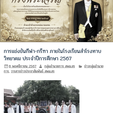
การแข่งขันกีฬา-กรีฑา ภายในโรงเรียนสำโรงทาบ
วิทยาคม ประจำปีการศึกษา 2567
8 พฤศจิกายน 2567
กลุ่มอำนวยการ สพม.สร
ข่าวกลุ่มอำนวย
การ
,
วารสารข่าวประชาสัมพันธ์ สพม.สร