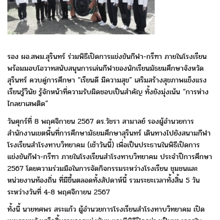
รอง ผอ.สพม.สุรินทร์ ร่วมพิธีเปิดการแข่งขันกีฬา-กรีฑา
ภายในโรงเรียน
พร้อมมอบโอวาทสนับสนุนการเล่นกีฬา
ของนักเรียนมัธยมศึกษาจังหวัด
สุรินทร์ ควบคู่การศึกษา
“เรียนดี มีความสุข” เสริมสร้างสุขภาพแข็งแรง
เรียนรู้วินัย
รู้จักหน้าที่ความรับผิดชอบเป็นสำคัญ ทั้งยังมุ่งเน้น
“การห่าง
ไกลยาเสพติด”
วันศุกร์ที่ 8 พฤศจิกายน 2567 ดร.วัชรา สามาลย์
รองผู้อำนวยการ
สำนักงานเขตพื้นที่การศึกษามัธยมศึกษาสุรินทร์
เดินทางไปยังสนามกีฬา
โรงเรียนสำโรงทาบวิทยาคม (เช้าวันนี้)
เพื่อเป็นประธานในพิธีเปิดการ
แข่งขันกีฬา-กรีฑา
ภายในโรงเรียนสำโรงทาบวิทยาคม ประจำปีการศึกษา
2567
โดยความร่วมมือในการจัดกิจกรรมระหว่างโรงเรียน ชุมชน
และ
หน่วยงานท้องถิ่น ที่มีขึ้นตลอดทั้งสัปดาห์นี้ รวมระยะเวลา
ทั้งสิ้น 5 วัน
ระหว่างวันที่ 4-8 พฤศจิกายน 2567
ทั้งนี้ นายทศพร สระแก้ว ผู้อำนวยการโรงเรียนสำโรงทาบ
วิทยาคม เปิด